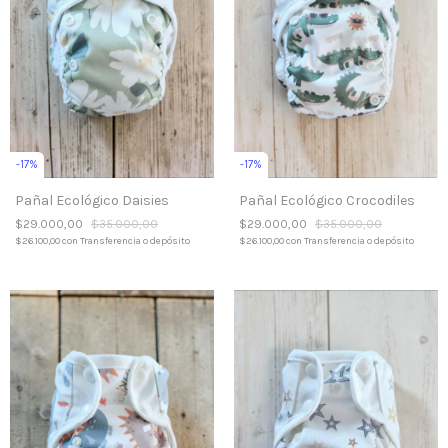
-
17
%
-
17
%
Pañal Ecológico Daisies
Pañal Ecológico Crocodiles
$29.000,00
$35.000,00
$29.000,00
$35.000,00
$26.100,00
con
Transferencia o depósito
$26.100,00
con
Transferencia o depósito