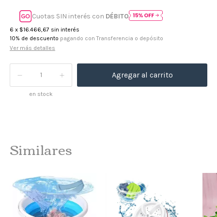
Cuotas SIN interés con
DÉBITO
6
x
$16.466,67
sin interés
10% de descuento
pagando con Transferencia o depósito
Ver más detalles
en stock
Similares