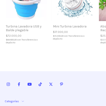
Turbina Lavadora USB y
Mini Turbina Lavadora
Abs
Balde plegable
Rec
$17.000,00
$72.000,00
$25
$15.300,00
con
Transferencia o
depósito
$64.800,00
con
Transferencia o
$22.
depósito
depó
Categorías