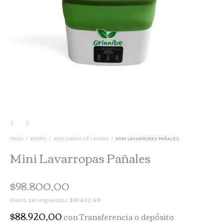
INICIO
/
BEBÉS
/
ACCESORIOS DE LAVADO
/
MINI LAVARROPAS PAÑALES
Mini Lavarropas Pañales
$98.800,00
Precio sin impuestos
$81.652,89
$88.920,00
con
Transferencia o depósito