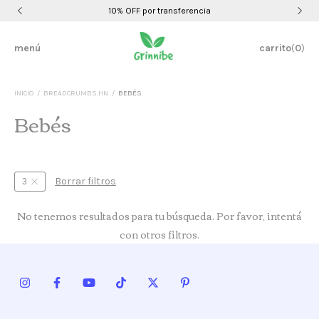
10% OFF por transferencia
menú
carrito
(
0
)
INICIO
/
BREADCRUMBS.HN
/
BEBÉS
Bebés
Borrar filtros
3
No tenemos resultados para tu búsqueda. Por favor, intentá
con otros filtros.