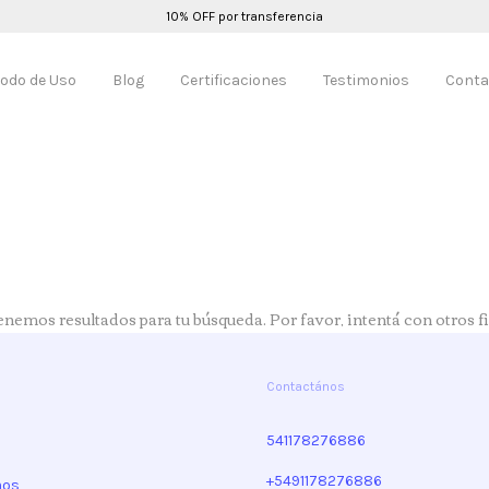
10% OFF por transferencia
odo de Uso
Blog
Certificaciones
Testimonios
Conta
nemos resultados para tu búsqueda. Por favor, intentá con otros fi
Contactános
541178276886
+5491178276886
mos