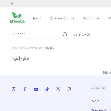
Inicio
Quiénes Somos
Productos
M
carrito
0
(
)
INICIO
/
BREADCRUMBS.HN
/
BEBÉS
Bebés
No te
Categorías
Inicio
Quiénes So