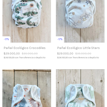
-
17
%
-
17
%
Pañal Ecológico Little Stars
Pañal Ecológico Crocodiles
$29.000,00
$35.000,00
$29.000,00
$35.000,00
$26.100,00
con
Transferencia o depósito
$26.100,00
con
Transferencia o depósito