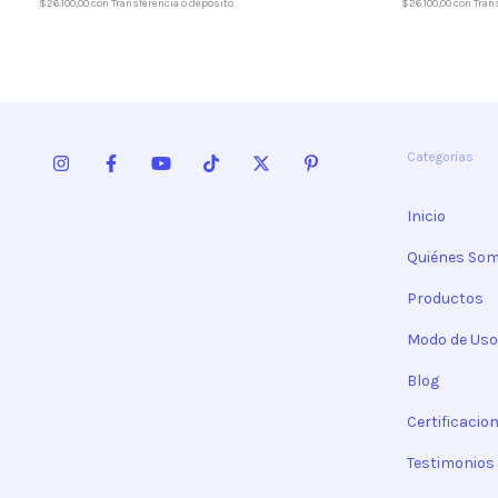
$26.100,00
con
Transferencia o depósito
$26.100,00
con
Tran
Categorías
Inicio
Quiénes So
Productos
Modo de Uso
Blog
Certificacio
Testimonios