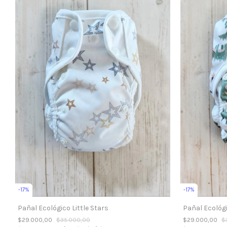
-
17
%
-
17
%
Pañal Ecológico Little Stars
Pañal Ecológ
$29.000,00
$35.000,00
$29.000,00
$