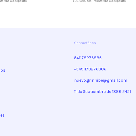
$26.100,00
con
Transferencia o depósito
sferencia o depósito
Contactános
541178276886
+5491178276886
mos
nuevo.grinnibe@gmail.com
11 de Septiembre de 1888 2451
nes