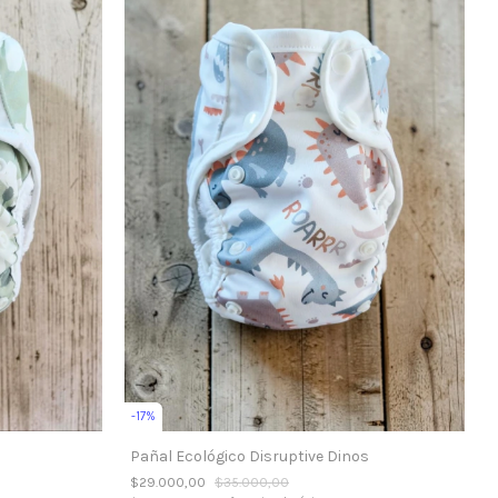
-
17
%
Pañal Ecológico Disruptive Dinos
$29.000,00
$35.000,00