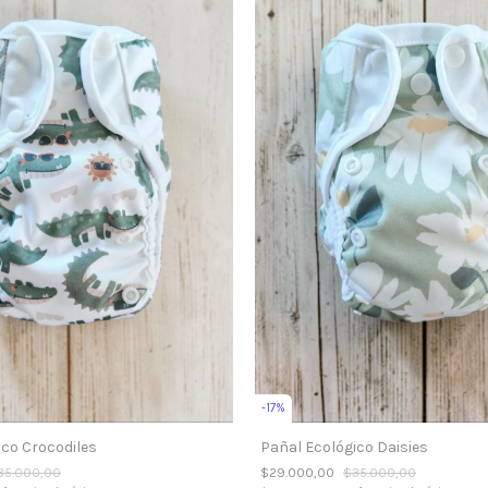
-
17
%
Pañal Ecológico Daisies
ico Crocodiles
$29.000,00
$35.000,00
35.000,00