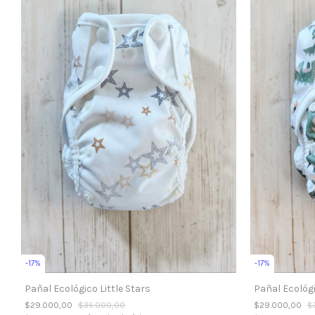
-
17
%
-
17
%
Pañal Ecológico Little Stars
Pañal Ecológ
$29.000,00
$35.000,00
$29.000,00
$