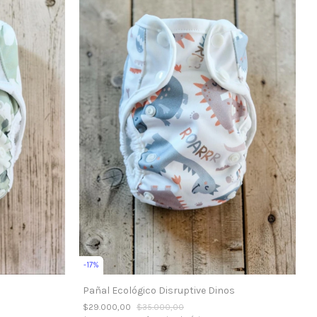
-
17
%
Pañal Ecológico Disruptive Dinos
$29.000,00
$35.000,00