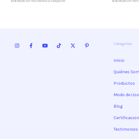
$26.100,00
con
Transferencia o depósito
$26.100,00
con
Tran
Categorías
Inicio
Quiénes So
Productos
Modo de Uso
Blog
Certificacio
Testimonios