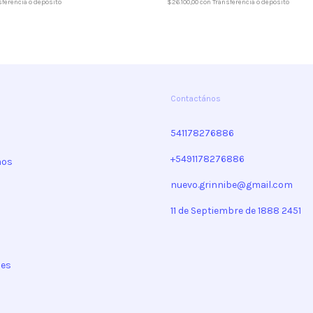
$26.100,00
con
Transferencia o depósito
sferencia o depósito
Contactános
541178276886
+5491178276886
mos
nuevo.grinnibe@gmail.com
11 de Septiembre de 1888 2451
nes