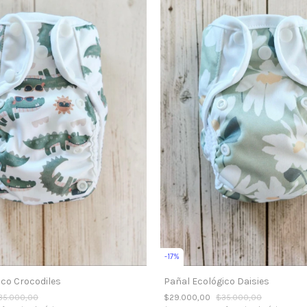
-
17
%
Pañal Ecológico Daisies
ico Crocodiles
$29.000,00
$35.000,00
35.000,00