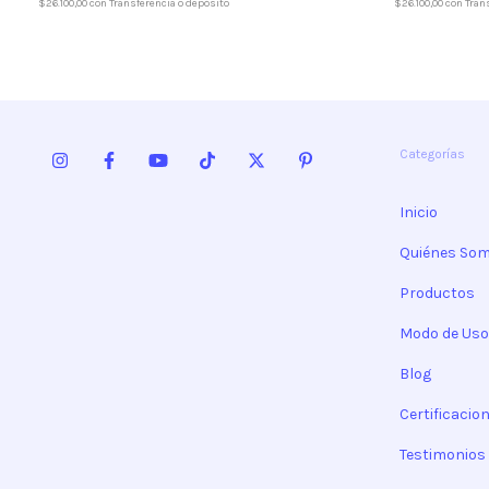
$26.100,00
con
Transferencia o depósito
$26.100,00
con
Tran
Categorías
Inicio
Quiénes So
Productos
Modo de Uso
Blog
Certificacio
Testimonios