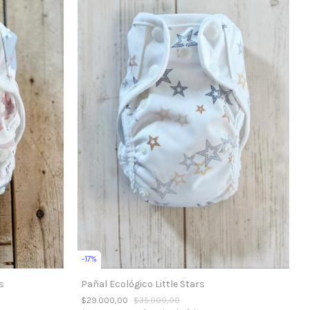
-
17
%
s
Pañal Ecológico Little Stars
$29.000,00
$35.000,00