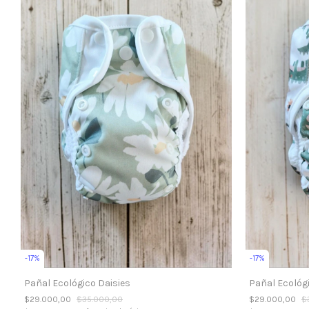
-
17
%
-
17
%
Pañal Ecológico Daisies
Pañal Ecológ
$29.000,00
$35.000,00
$29.000,00
$