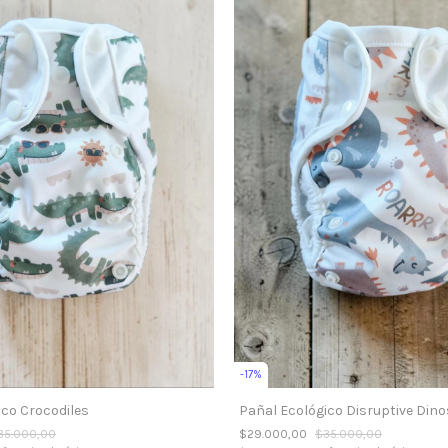
-
17
%
Pañal Ecológico Disruptive Dino
ico Crocodiles
$29.000,00
$35.000,00
35.000,00