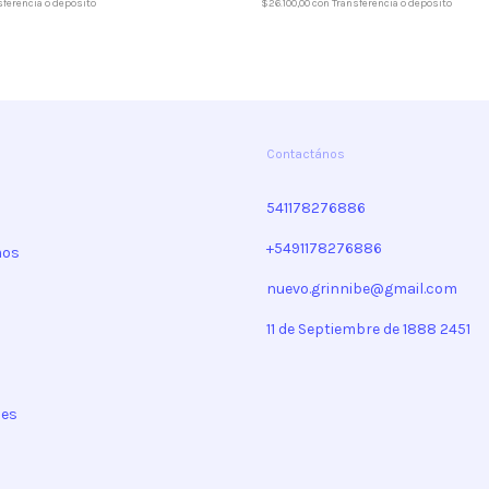
$26.100,00
con
Transferencia o depósito
sferencia o depósito
Contactános
541178276886
+5491178276886
mos
nuevo.grinnibe@gmail.com
11 de Septiembre de 1888 2451
nes