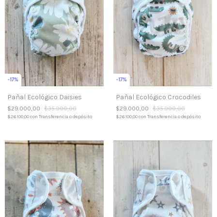
-
17
%
-
17
%
Pañal Ecológico Daisies
Pañal Ecológico Crocodiles
$29.000,00
$35.000,00
$29.000,00
$35.000,00
$26.100,00
con
Transferencia o depósito
$26.100,00
con
Transferencia o depósito